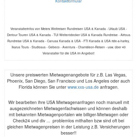
Kontaktformular
Veranstalterinfos von Meiers Weltreisen Rundreisen USA & Kanada - Urlaub USA -
Dertour Touren USA & Kanada - TUI Weltentdecker USA & Kanada Rundreise - Airtous
Rundreise USA & Kanada - Canusa Kanada & USA - FTI Kanada & USA ride-a-harley,
Ikarus Tours - Studiosus - Gebeco - Aventura - Chamäleon-Reisen - usw. über 40
Veranstalter für die USA im Angebot!
Unsere preiswerten Mietwagenangebote für z.B. Las Vegas,
Phoenix, San Diego, San Francisco und Los Angeles oder auch
Florida können Sie unter
www.xxs-usa.de
anfragen.
Wir bearbeiten ihre USA Mietwagenanfragen noch manuell mit
ausgezeichneten Mietwagenfachwissen und können deshalb
mit bekannten Mietwagenportalen wie billiger-Mietwagen oder
Check24 und div ... problemlos mithalten bzw sind oft bei
gleichen Mietwagenpreisen in der Leistung z.B. Versicherungen
besser!!