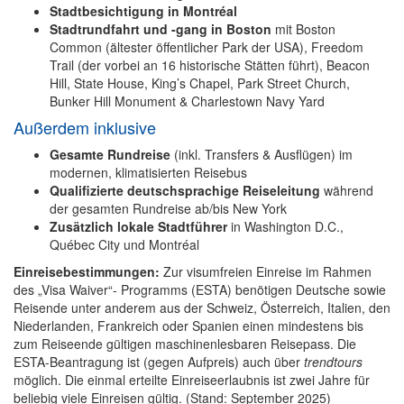
Stadtbesichtigung in Montréal
Stadtrundfahrt und -gang in Boston
mit Boston
Common (ältester öffentlicher Park der USA), Freedom
Trail (der vorbei an 16 historische Stätten führt), Beacon
Hill, State House, King’s Chapel, Park Street Church,
Bunker Hill Monument & Charlestown Navy Yard
Außerdem inklusive
Gesamte Rundreise
(inkl. Transfers & Ausflügen) im
modernen, klimatisierten Reisebus
Qualifizierte deutschsprachige Reiseleitung
während
der gesamten Rundreise ab/bis New York
Zusätzlich lokale Stadtführer
in Washington D.C.,
Québec City und Montréal
Einreisebestimmungen:
Zur visumfreien Einreise im Rahmen
des „Visa Waiver“- Programms (ESTA) benötigen Deutsche sowie
Reisende unter anderem aus der Schweiz, Österreich, Italien, den
Niederlanden, Frankreich oder Spanien einen mindestens bis
zum Reiseende gültigen maschinenlesbaren Reisepass. Die
ESTA-Beantragung ist (gegen Aufpreis) auch über
trendtours
möglich. Die einmal erteilte Einreiseerlaubnis ist zwei Jahre für
beliebig viele Einreisen gültig. (Stand: September 2025)