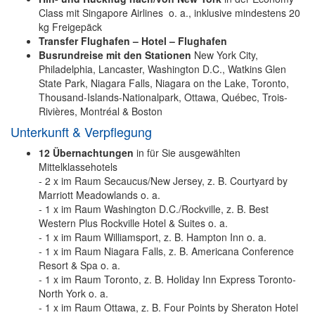
Class mit Singapore Airlines o. a., inklusive mindestens 20
kg Freigepäck
Transfer Flughafen – Hotel – Flughafen
Busrundreise mit den Stationen
New York City,
Philadelphia, Lancaster, Washington D.C., Watkins Glen
State Park, Niagara Falls, Niagara on the Lake, Toronto,
Thousand-Islands-Nationalpark, Ottawa, Québec, Trois-
Rivières, Montréal & Boston
Unterkunft & Verpflegung
12 Übernachtungen
in für Sie ausgewählten
Mittelklassehotels
- 2 x im Raum Secaucus/New Jersey, z. B. Courtyard by
Marriott Meadowlands o. a.
- 1 x im Raum Washington D.C./Rockville, z. B. Best
Western Plus Rockville Hotel & Suites o. a.
- 1 x im Raum Williamsport, z. B. Hampton Inn o. a.
- 1 x im Raum Niagara Falls, z. B. Americana Conference
Resort & Spa o. a.
- 1 x im Raum Toronto, z. B. Holiday Inn Express Toronto-
North York o. a.
- 1 x im Raum Ottawa, z. B. Four Points by Sheraton Hotel