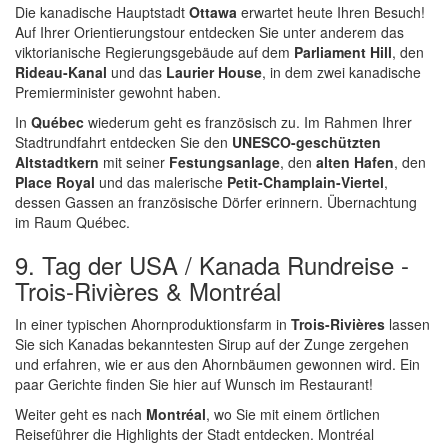
Die kanadische Hauptstadt
Ottawa
erwartet heute Ihren Besuch!
Auf Ihrer Orientierungstour entdecken Sie unter anderem das
viktorianische Regierungsgebäude auf dem
Parliament Hill
, den
Rideau-Kanal
und das
Laurier House
, in dem zwei kanadische
Premierminister gewohnt haben.
In
Québec
wiederum geht es französisch zu. Im Rahmen Ihrer
Stadtrundfahrt entdecken Sie den
UNESCO-geschützten
Altstadtkern
mit seiner
Festungsanlage
, den
alten Hafen
, den
Place Royal
und das malerische
Petit-Champlain-Viertel
,
dessen Gassen an französische Dörfer erinnern. Übernachtung
im Raum Québec.
9. Tag der USA / Kanada Rundreise -
Trois-Rivières & Montréal
In einer typischen Ahornproduktionsfarm in
Trois-Rivières
lassen
Sie sich Kanadas bekanntesten Sirup auf der Zunge zergehen
und erfahren, wie er aus den Ahornbäumen gewonnen wird. Ein
paar Gerichte finden Sie hier auf Wunsch im Restaurant!
Weiter geht es nach
Montréal
, wo Sie mit einem örtlichen
Reiseführer die Highlights der Stadt entdecken. Montréal