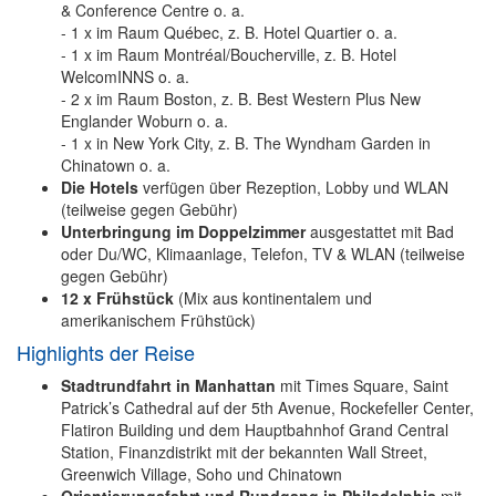
& Conference Centre o. a.
- 1 x im Raum Québec, z. B. Hotel Quartier o. a.
- 1 x im Raum Montréal/Boucherville, z. B. Hotel
WelcomINNS o. a.
- 2 x im Raum Boston, z. B. Best Western Plus New
Englander Woburn o. a.
- 1 x in New York City, z. B. The Wyndham Garden in
Chinatown o. a.
Die Hotels
verfügen über Rezeption, Lobby und WLAN
(teilweise gegen Gebühr)
Unterbringung im Doppelzimmer
ausgestattet mit Bad
oder Du/WC, Klimaanlage, Telefon, TV & WLAN (teilweise
gegen Gebühr)
12 x Frühstück
(Mix aus kontinentalem und
amerikanischem Frühstück)
Highlights der Reise
Stadtrundfahrt in Manhattan
mit Times Square, Saint
Patrick’s Cathedral auf der 5th Avenue, Rockefeller Center,
Flatiron Building und dem Hauptbahnhof Grand Central
Station, Finanzdistrikt mit der bekannten Wall Street,
Greenwich Village, Soho und Chinatown
Orientierungsfahrt und Rundgang in Philadelphia
mit