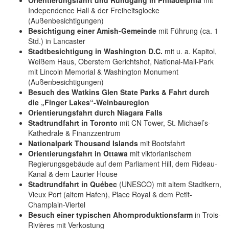
Independence Hall & der Freiheitsglocke
(Außenbesichtigungen)
Besichtigung einer Amish-Gemeinde
mit Führung (ca. 1
Std.) in Lancaster
Stadtbesichtigung in Washington D.C.
mit
u. a. Kapitol,
Weißem Haus, Oberstem Gerichtshof, National-Mall-Park
mit Lincoln Memorial & Washington Monument
(Außenbesichtigungen)
Besuch des Watkins Glen State Parks & Fahrt durch
die „Finger Lakes“-Weinbauregion
Orientierungsfahrt durch Niagara Falls
Stadtrundfahrt in Toronto
mit CN Tower, St. Michael’s-
Kathedrale & Finanzzentrum
Nationalpark Thousand Islands
mit Bootsfahrt
Orientierungsfahrt in Ottawa
mit viktorianischem
Regierungsgebäude auf dem Parliament Hill, dem Rideau-
Kanal & dem Laurier House
Stadtrundfahrt in Québec
(UNESCO) mit altem Stadtkern,
Vieux Port (altem Hafen), Place Royal & dem Petit-
Champlain-Viertel
Besuch einer typischen Ahornproduktionsfarm
in Trois-
Rivières mit Verkostung