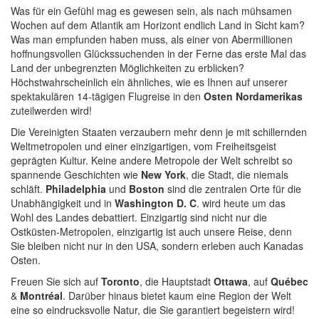
Was für ein Gefühl mag es gewesen sein, als nach mühsamen
Wochen auf dem Atlantik am Horizont endlich Land in Sicht kam?
Was man empfunden haben muss, als einer von Abermillionen
hoffnungsvollen Glückssuchenden in der Ferne das erste Mal das
Land der unbegrenzten Möglichkeiten zu erblicken?
Höchstwahrscheinlich ein ähnliches, wie es Ihnen auf unserer
spektakulären 14-tägigen Flugreise in den
Osten Nordamerikas
zuteilwerden wird!
Die Vereinigten Staaten verzaubern mehr denn je mit schillernden
Weltmetropolen und einer einzigartigen, vom Freiheitsgeist
geprägten Kultur. Keine andere Metropole der Welt schreibt so
spannende Geschichten wie
New York
, die Stadt, die niemals
schläft.
Philadelphia
und
Boston
sind die zentralen Orte für die
Unabhängigkeit und in
Washington D. C
. wird heute um das
Wohl des Landes debattiert. Einzigartig sind nicht nur die
Ostküsten-Metropolen, einzigartig ist auch unsere Reise, denn
Sie bleiben nicht nur in den USA, sondern erleben auch Kanadas
Osten.
Freuen Sie sich auf
Toronto
, die Hauptstadt
Ottawa
, auf
Québec
&
Montréal
. Darüber hinaus bietet kaum eine Region der Welt
eine so eindrucksvolle Natur, die Sie garantiert begeistern wird!