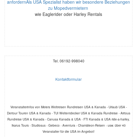
anfordernAls USA Spezialist haben wir besondere Beziehungen
zu Mopedvermietern
wie Eaglerider oder Harley Rentals
Tel. 06192-998040
Kontaktformular
Veranstalterinfos von Meiers Weltreisen Rundreisen USA & Kanada - Urlaub USA -
Dertour Touren USA & Kanada - TUI Weltentdecker USA & Kanada Rundreise - Airtous
Rundreise USA & Kanada - Canusa Kanada & USA - FTI Kanada & USA ride-a-harley,
Ikarus Tours - Studiosus - Gebeco - Aventura - Chamäleon-Reisen - usw. über 40
Veranstalter für die USA im Angebot!