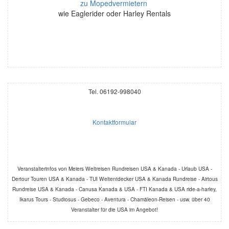
zu Mopedvermietern
wie Eaglerider oder Harley Rentals
Tel. 06192-998040
Kontaktformular
Veranstalterinfos von Meiers Weltreisen Rundreisen USA & Kanada - Urlaub USA -
Dertour Touren USA & Kanada - TUI Weltentdecker USA & Kanada Rundreise - Airtous
Rundreise USA & Kanada - Canusa Kanada & USA - FTI Kanada & USA ride-a-harley,
Ikarus Tours - Studiosus - Gebeco - Aventura - Chamäleon-Reisen - usw. über 40
Veranstalter für die USA im Angebot!