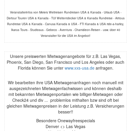
Veranstalterinfos von Meiers Weltreisen Rundreisen USA & Kanada - Urlaub USA -
Dertour Touren USA & Kanada - TUI Weltentdecker USA & Kanada Rundreise - Airtous
Rundreise USA & Kanada - Canusa Kanada & USA - FTI Kanada & USA ride-a-harley,
Ikarus Tours - Studiosus - Gebeco - Aventura - Chamäleon-Reisen - usw. über 40
Veranstalter für die USA im Angebot!
Unsere preiswerten Mietwagenangebote für z.B. Las Vegas,
Phoenix, San Diego, San Francisco und Los Angeles oder auch
Florida können Sie unter
www.xxs-usa.de
anfragen.
Wir bearbeiten ihre USA Mietwagenanfragen noch manuell mit
ausgezeichneten Mietwagenfachwissen und können deshalb
mit bekannten Mietwagenportalen wie billiger-Mietwagen oder
Check24 und div ... problemlos mithalten bzw sind oft bei
gleichen Mietwagenpreisen in der Leistung z.B. Versicherungen
besser!!
Besondere Onewayfreespecials
Denver <> Las Vegas