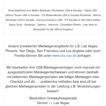
Veranstalterinfos von Meiers Weltreisen Rundreisen USA & Kanada - Urlaub USA -
Dertour Touren USA & Kanada - TUI Weltentdecker USA & Kanada Rundreise - Airtous
Rundreise USA & Kanada - Canusa Kanada & USA - FTI Kanada & USA ride-a-harley,
Ikarus Tours - Studiosus - Gebeco - Aventura - Chamäleon-Reisen - usw. über 40
Veranstalter für die USA im Angebot!
Unsere preiswerten Mietwagenangebote für z.B. Las Vegas,
Phoenix, San Diego, San Francisco und Los Angeles oder auch
Florida können Sie unter
www.xxs-usa.de
anfragen.
Wir bearbeiten ihre USA Mietwagenanfragen noch manuell mit
ausgezeichneten Mietwagenfachwissen und können deshalb
mit bekannten Mietwagenportalen wie billiger-Mietwagen oder
Check24 und div ... problemlos mithalten bzw sind oft bei
gleichen Mietwagenpreisen in der Leistung z.B. Versicherungen
besser!!
Besondere Onewayfreespecials
Denver <> Las Vegas