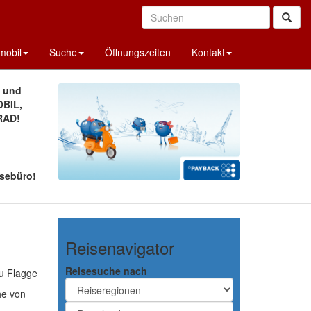
obil
Suche
Öffnungszeiten
Kontakt
A und
BIL,
RAD!
sebüro!
Reisenavigator
Reisesuche nach
he von