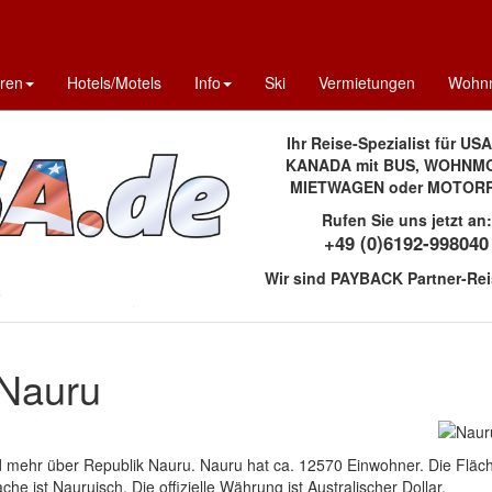
uren
Hotels/Motels
Info
Ski
Vermietungen
Wohnm
Ihr Reise-Spezialist für US
KANADA mit BUS, WOHNMO
MIETWAGEN oder MOTOR
Rufen Sie uns jetzt an:
+49 (0)6192-998040
Wir sind PAYBACK Partner-Rei
 Nauru
nd mehr über Republik Nauru. Nauru hat ca. 12570 Einwohner. Die Fläc
he ist Nauruisch. Die offizielle Währung ist Australischer Dollar.