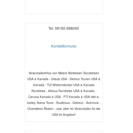
Tel. 06192-998040
Kontaktformular
Veranstalterinfos von Meiers Weltreisen Rundreisen
USA & Kanada - Urlaub USA - Dertour Touren USA &
Kanada - TUI Weltentdecker USA & Kanada
Rundreise - Airtous Rundreise USA & Kanada -
Canusa Kanada & USA - FTI Kanada & USA ride-a-
harley, Ikarus Tours - Studiosus - Gebeco - Aventura -
Chamäleon-Reisen - usw. über 40 Veranstalter für die
USA im Angebot!