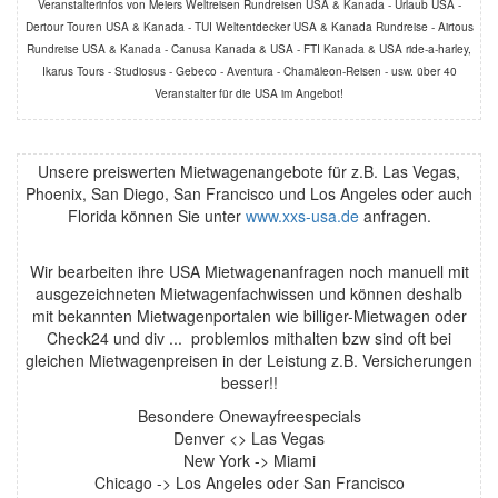
Veranstalterinfos von Meiers Weltreisen Rundreisen USA & Kanada - Urlaub USA -
Dertour Touren USA & Kanada - TUI Weltentdecker USA & Kanada Rundreise - Airtous
Rundreise USA & Kanada - Canusa Kanada & USA - FTI Kanada & USA ride-a-harley,
Ikarus Tours - Studiosus - Gebeco - Aventura - Chamäleon-Reisen - usw. über 40
Veranstalter für die USA im Angebot!
Unsere preiswerten Mietwagenangebote für z.B. Las Vegas,
Phoenix, San Diego, San Francisco und Los Angeles oder auch
Florida können Sie unter
www.xxs-usa.de
anfragen.
Wir bearbeiten ihre USA Mietwagenanfragen noch manuell mit
ausgezeichneten Mietwagenfachwissen und können deshalb
mit bekannten Mietwagenportalen wie billiger-Mietwagen oder
Check24 und div ... problemlos mithalten bzw sind oft bei
gleichen Mietwagenpreisen in der Leistung z.B. Versicherungen
besser!!
Besondere Onewayfreespecials
Denver <> Las Vegas
New York -> Miami
Chicago -> Los Angeles oder San Francisco