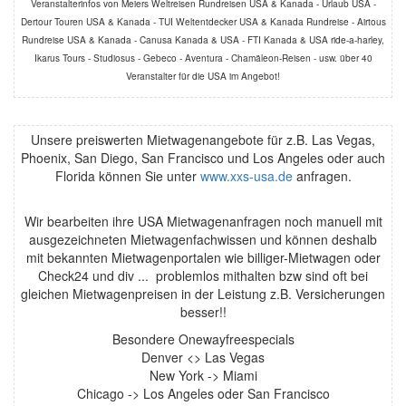
Veranstalterinfos von Meiers Weltreisen Rundreisen USA & Kanada - Urlaub USA -
Dertour Touren USA & Kanada - TUI Weltentdecker USA & Kanada Rundreise - Airtous
Rundreise USA & Kanada - Canusa Kanada & USA - FTI Kanada & USA ride-a-harley,
Ikarus Tours - Studiosus - Gebeco - Aventura - Chamäleon-Reisen - usw. über 40
Veranstalter für die USA im Angebot!
Unsere preiswerten Mietwagenangebote für z.B. Las Vegas,
Phoenix, San Diego, San Francisco und Los Angeles oder auch
Florida können Sie unter
www.xxs-usa.de
anfragen.
Wir bearbeiten ihre USA Mietwagenanfragen noch manuell mit
ausgezeichneten Mietwagenfachwissen und können deshalb
mit bekannten Mietwagenportalen wie billiger-Mietwagen oder
Check24 und div ... problemlos mithalten bzw sind oft bei
gleichen Mietwagenpreisen in der Leistung z.B. Versicherungen
besser!!
Besondere Onewayfreespecials
Denver <> Las Vegas
New York -> Miami
Chicago -> Los Angeles oder San Francisco