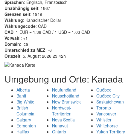
Sprachen
: Englisch, Französisch
Unabhängig seit
: 1867
Grenzen seit
: 1949
Währung
: Kanadischer Dollar
Währungscode
: CAD
CAD
: 1 EUR = 1.38 CAD / 1 USD = 1.03 CAD
Vorwahl
: +1
Domain
: .ca
Unterschied zu MEZ
: -6
Ortszeit
: 5. August 2026 23:42h
Umgebung und Orte: Kanada
Alberta
Neufundland
Québec
Banff
Neuschottland
Québec City
Big White
New Brunswick
Saskatchewan
British
Nordwest-
Toronto
Columbia
Territorien
Vancouver
Calgary
Nova Scotia
Whistler
Edmonton
Nunavut
Whitehorse
Halifax
Ontario
Yukon Territory