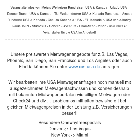
Veranstalterinfos von Meiers Weltreisen Rundreisen USA & Kanada - Urlaub USA -
Dertour Touren USA & Kanada - TUI Weltentdecker USA & Kanada Rundreise - Airtous
Rundreise USA & Kanada - Canusa Kanada & USA - FTI Kanada & USA ride-a-harley,
Ikarus Tours - Studiosus - Gebeco - Aventura - Chamäleon-Reisen - usw. über 40
Veranstalter für die USA im Angebot!
Unsere preiswerten Mietwagenangebote für z.B. Las Vegas,
Phoenix, San Diego, San Francisco und Los Angeles oder auch
Florida können Sie unter
www.xxs-usa.de
anfragen.
Wir bearbeiten ihre USA Mietwagenanfragen noch manuell mit
ausgezeichneten Mietwagenfachwissen und können deshalb
mit bekannten Mietwagenportalen wie billiger-Mietwagen oder
Check24 und div ... problemlos mithalten bzw sind oft bei
gleichen Mietwagenpreisen in der Leistung z.B. Versicherungen
besser!!
Besondere Onewayfreespecials
Denver <> Las Vegas
New York -> Miami