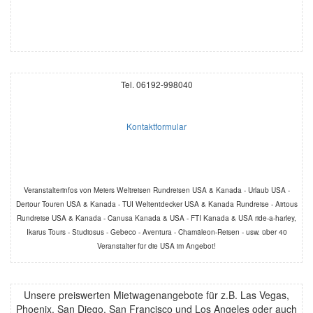
Tel. 06192-998040
Kontaktformular
Veranstalterinfos von Meiers Weltreisen Rundreisen USA & Kanada - Urlaub USA -
Dertour Touren USA & Kanada - TUI Weltentdecker USA & Kanada Rundreise - Airtous
Rundreise USA & Kanada - Canusa Kanada & USA - FTI Kanada & USA ride-a-harley,
Ikarus Tours - Studiosus - Gebeco - Aventura - Chamäleon-Reisen - usw. über 40
Veranstalter für die USA im Angebot!
Unsere preiswerten Mietwagenangebote für z.B. Las Vegas,
Phoenix, San Diego, San Francisco und Los Angeles oder auch