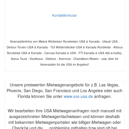
Kontaktformular
Veranstalterinfos von Meiers Weltreisen Rundreisen USA & Kanada - Urlaub USA -
Dertour Touren USA & Kanada - TUI Weltentdecker USA & Kanada Rundreise - Airtous
Rundreise USA & Kanada - Canusa Kanada & USA - FTI Kanada & USA ride-a-harley,
Ikarus Tours - Studiosus - Gebeco - Aventura - Chamäleon-Reisen - usw. über 40
Veranstalter für die USA im Angebot!
Unsere preiswerten Mietwagenangebote für z.B. Las Vegas,
Phoenix, San Diego, San Francisco und Los Angeles oder auch
Florida können Sie unter
www.xxs-usa.de
anfragen.
Wir bearbeiten ihre USA Mietwagenanfragen noch manuell mit
ausgezeichneten Mietwagenfachwissen und können deshalb
mit bekannten Mietwagenportalen wie billiger-Mietwagen oder
Check24 und div ... problemlos mithalten bzw sind oft bei