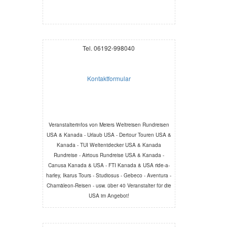
Tel. 06192-998040
Kontaktformular
Veranstalterinfos von Meiers Weltreisen Rundreisen
USA & Kanada - Urlaub USA - Dertour Touren USA &
Kanada - TUI Weltentdecker USA & Kanada
Rundreise - Airtous Rundreise USA & Kanada -
Canusa Kanada & USA - FTI Kanada & USA ride-a-
harley, Ikarus Tours - Studiosus - Gebeco - Aventura -
Chamäleon-Reisen - usw. über 40 Veranstalter für die
USA im Angebot!