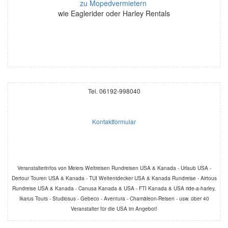
zu Mopedvermietern
wie Eaglerider oder Harley Rentals
Tel. 06192-998040
Kontaktformular
Veranstalterinfos von Meiers Weltreisen Rundreisen USA & Kanada - Urlaub USA -
Dertour Touren USA & Kanada - TUI Weltentdecker USA & Kanada Rundreise - Airtous
Rundreise USA & Kanada - Canusa Kanada & USA - FTI Kanada & USA ride-a-harley,
Ikarus Tours - Studiosus - Gebeco - Aventura - Chamäleon-Reisen - usw. über 40
Veranstalter für die USA im Angebot!