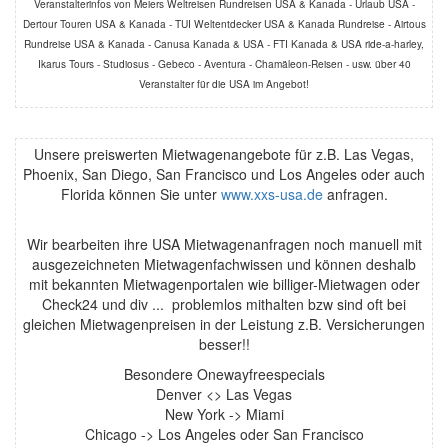
Veranstalterinfos von Meiers Weltreisen Rundreisen USA & Kanada - Urlaub USA -
Dertour Touren USA & Kanada - TUI Weltentdecker USA & Kanada Rundreise - Airtous
Rundreise USA & Kanada - Canusa Kanada & USA - FTI Kanada & USA ride-a-harley,
Ikarus Tours - Studiosus - Gebeco - Aventura - Chamäleon-Reisen - usw. über 40
Veranstalter für die USA im Angebot!
Unsere preiswerten Mietwagenangebote für z.B. Las Vegas,
Phoenix, San Diego, San Francisco und Los Angeles oder auch
Florida können Sie unter
www.xxs-usa.de
anfragen.
Wir bearbeiten ihre USA Mietwagenanfragen noch manuell mit
ausgezeichneten Mietwagenfachwissen und können deshalb
mit bekannten Mietwagenportalen wie billiger-Mietwagen oder
Check24 und div ... problemlos mithalten bzw sind oft bei
gleichen Mietwagenpreisen in der Leistung z.B. Versicherungen
besser!!
Besondere Onewayfreespecials
Denver <> Las Vegas
New York -> Miami
Chicago -> Los Angeles oder San Francisco