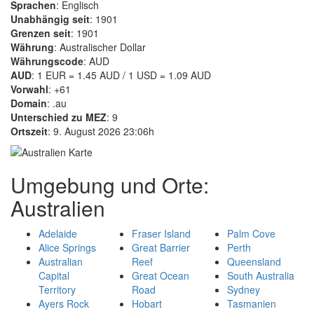
Sprachen
: Englisch
Unabhängig seit
: 1901
Grenzen seit
: 1901
Währung
: Australischer Dollar
Währungscode
: AUD
AUD
: 1 EUR = 1.45 AUD / 1 USD = 1.09 AUD
Vorwahl
: +61
Domain
: .au
Unterschied zu MEZ
: 9
Ortszeit
: 9. August 2026 23:06h
Umgebung und Orte:
Australien
Adelaide
Fraser Island
Palm Cove
Alice Springs
Great Barrier
Perth
Australian
Reef
Queensland
Capital
Great Ocean
South Australia
Territory
Road
Sydney
Ayers Rock
Hobart
Tasmanien