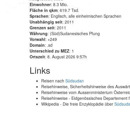
Einwohner
: 8.3 Mio.
Fläche in qkm
: 619.7 Tsd.
Sprachen
: Englisch, alle einheimischen Sprachen
Unabhängig seit
: 2011
Grenzen seit
: 2011
Währung
: (Süd)Sudanesisches Pfung
Vorwahl
: +249
Domain
: .sd
Unterschied zu MEZ
: 1
Ortszeit
: 8. August 2026 9:57h
Links
Reisen nach
Südsudan
Reisehinweise, Sicherheitshinweise des Auswä
Reisehinweise vom Aussenministerium Österre
Reisehinweise - Eidgenössisches Departement 
Wikipedia - Die freie Enzyklopädie über
Südsud