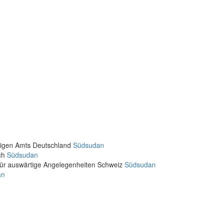
rtigen Amts Deutschland
Südsudan
ich
Südsudan
für auswärtige Angelegenheiten Schweiz
Südsudan
an