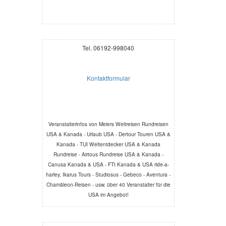
Tel. 06192-998040
Kontaktformular
Veranstalterinfos von Meiers Weltreisen Rundreisen
USA & Kanada - Urlaub USA - Dertour Touren USA &
Kanada - TUI Weltentdecker USA & Kanada
Rundreise - Airtous Rundreise USA & Kanada -
Canusa Kanada & USA - FTI Kanada & USA ride-a-
harley, Ikarus Tours - Studiosus - Gebeco - Aventura -
Chamäleon-Reisen - usw. über 40 Veranstalter für die
USA im Angebot!