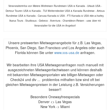
Veranstalterinfos von Meiers Weltreisen Rundreisen USA & Kanada - Urlaub USA -
Dertour Touren USA & Kanada - TUI Weltentdecker USA & Kanada Rundreise - Airtous
Rundreise USA & Kanada - Canusa Kanada & USA - FTI Kanada & USA ride-a-harley,
Ikarus Tours - Studiosus - Gebeco - Aventura - Chamäleon-Reisen - usw. über 40
Veranstalter für die USA im Angebot!
Unsere preiswerten Mietwagenangebote für z.B. Las Vegas,
Phoenix, San Diego, San Francisco und Los Angeles oder auch
Florida können Sie unter
www.xxs-usa.de
anfragen.
Wir bearbeiten ihre USA Mietwagenanfragen noch manuell mit
ausgezeichneten Mietwagenfachwissen und können deshalb
mit bekannten Mietwagenportalen wie billiger-Mietwagen oder
Check24 und div ... problemlos mithalten bzw sind oft bei
gleichen Mietwagenpreisen in der Leistung z.B. Versicherungen
besser!!
Besondere Onewayfreespecials
Denver <> Las Vegas
New York -> Miami