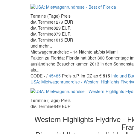
Termine (Tage) Preis
div. Termine
1279 EUR
div. Termine
829 EUR
div. Termine
879 EUR
div. Termine
1015 EUR
und mehr...
Mietwagenrundreise - 14 Nächte ab/bis Miami
Fakten zu Florida: Florida hat über 300 Sonnentage i
ausländische Besucher kamen 2013 in den Sonnenstaa
als...
CODE - /
45485
Preis p.P. im DZ ab €
515
Info und B
USA: Mietwagenrundreise - Western Highlights Flydrive
Termine (Tage) Preis
div. Termine
649 EUR
Western Highlights Flydrive - 
Fra