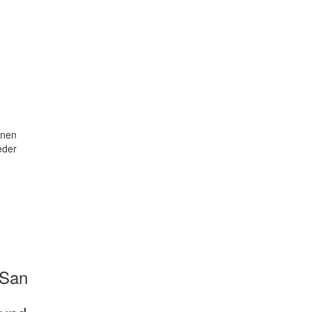
onen
eder
 San