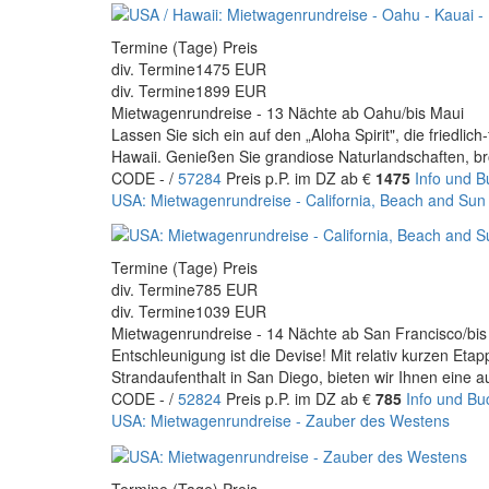
Termine (Tage) Preis
div. Termine
1475 EUR
div. Termine
1899 EUR
Mietwagenrundreise - 13 Nächte ab Oahu/bis Maui
Lassen Sie sich ein auf den „Aloha Spirit", die friedl
Hawaii. Genießen Sie grandiose Naturlandschaften, 
CODE - /
57284
Preis p.P. im DZ ab €
1475
Info und 
USA: Mietwagenrundreise - California, Beach and Sun
Termine (Tage) Preis
div. Termine
785 EUR
div. Termine
1039 EUR
Mietwagenrundreise - 14 Nächte ab San Francisco/bi
Entschleunigung ist die Devise! Mit relativ kurzen Et
Strandaufenthalt in San Diego, bieten wir Ihnen eine
CODE - /
52824
Preis p.P. im DZ ab €
785
Info und B
USA: Mietwagenrundreise - Zauber des Westens
Termine (Tage) Preis