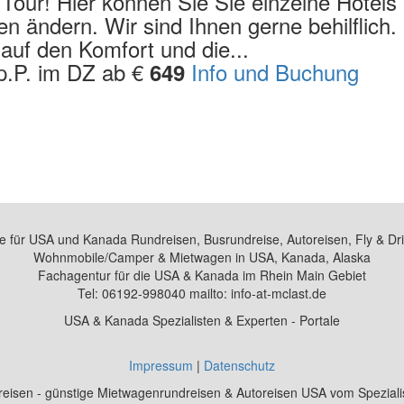
e Tour! Hier können Sie Sie einzelne Hotels
 ändern. Wir sind Ihnen gerne behilflich.
auf den Komfort und die...
 p.P. im DZ ab €
Info und Buchung
649
te für USA und Kanada Rundreisen, Busrundreise, Autoreisen, Fly & Dr
Wohnmobile/Camper & Mietwagen in USA, Kanada, Alaska
Fachagentur für die USA & Kanada im Rhein Main Gebiet
Tel: 06192-998040 mailto: info-at-mclast.de
USA & Kanada Spezialisten & Experten - Portale
Impressum
|
Datenschutz
isen - günstige Mietwagenrundreisen & Autoreisen USA vom Spezialist