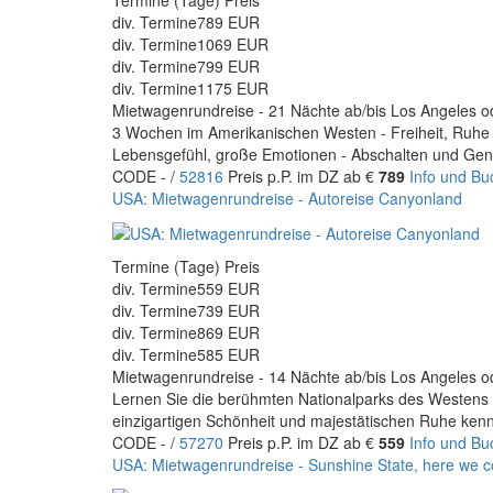
div. Termine
789 EUR
div. Termine
1069 EUR
div. Termine
799 EUR
div. Termine
1175 EUR
Mietwagenrundreise - 21 Nächte ab/bis Los Angeles o
3 Wochen im Amerikanischen Westen - Freiheit, Ruhe un
Lebensgefühl, große Emotionen - Abschalten und Gen
CODE - /
52816
Preis p.P. im DZ ab €
789
Info und B
USA: Mietwagenrundreise - Autoreise Canyonland
Termine (Tage) Preis
div. Termine
559 EUR
div. Termine
739 EUR
div. Termine
869 EUR
div. Termine
585 EUR
Mietwagenrundreise - 14 Nächte ab/bis Los Angeles o
Lernen Sie die berühmten Nationalparks des Westens 
einzigartigen Schönheit und majestätischen Ruhe kenn
CODE - /
57270
Preis p.P. im DZ ab €
559
Info und B
USA: Mietwagenrundreise - Sunshine State, here we 