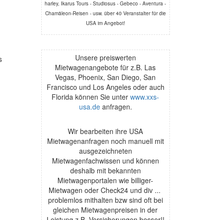
harley, Ikarus Tours - Studiosus - Gebeco - Aventura -
Chamäleon-Reisen - usw. über 40 Veranstalter für die
USA im Angebot!
Unsere preiswerten
s
Mietwagenangebote für z.B. Las
Vegas, Phoenix, San Diego, San
Francisco und Los Angeles oder auch
Florida können Sie unter
www.xxs-
usa.de
anfragen.
Wir bearbeiten ihre USA
Mietwagenanfragen noch manuell mit
ausgezeichneten
Mietwagenfachwissen und können
deshalb mit bekannten
Mietwagenportalen wie billiger-
Mietwagen oder Check24 und div ...
problemlos mithalten bzw sind oft bei
gleichen Mietwagenpreisen in der
Leistung z.B. Versicherungen besser!!