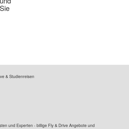
 und
 Sie
ive & Studienreisen
en und Experten - billige Fly & Drive Angebote und