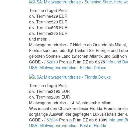
Termine (Tage) Preis
div. Termine
429 EUR
div. Termine
529 EUR
div. Termine
605 EUR
div. Termine
365 EUR
und mehr...
Mietwagenrundreise - 7 Nächte ab Orlando bis Miami, 
Florida kurz und bündig! Tanken Sie Energie und Leb
gelobten Sonnen-Land zwischen Atlantik und Golf von 
CODE - /
52810
Preis p.P. im DZ ab €
275
Info und B
USA: Mietwagenrundreise - Florida Deluxe
Termine (Tage) Preis
div. Termine
2195 EUR
div. Termine
2089 EUR
Mietwagenrundreise - 14 Nächte ab/bis Miami
Was macht den Charakter dieser Florida-Premiumreise
sorgfältige Auswahl der gepflegten Luxus-Hotels der 4,
CODE - /
57264
Preis p.P. im DZ ab €
1399
Info und 
USA: Mietwagenrundreise - Best of Florida