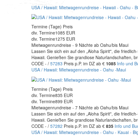
USA / Hawaii: Mietwagenrundreise - Hawaii - Oahu - Bi
Termine (Tage) Preis
div. Termine
1085 EUR
div. Termine
1275 EUR
Mietwagenrundreise - 9 Nächte ab Oahu/bis Maui
Lassen Sie sich ein auf den „Aloha Spirit", die friedl
Hawaii. Genießen Sie grandiose Naturlandschaften, 
CODE - /
57283
Preis p.P. im DZ ab €
1085
Info und 
USA / Hawaii: Mietwagenrundreise - Oahu -Maui
Termine (Tage) Preis
div. Termine
835 EUR
div. Termine
899 EUR
Mietwagenrundreise - 7 Nächte ab Oahu/bis Maui
Lassen Sie sich ein auf den „Aloha Spirit", die friedl
Hawaii. Genießen Sie grandiose Naturlandschaften, 
CODE - /
57282
Preis p.P. im DZ ab €
835
Info und B
USA / Hawaii: Mietwagenrundreise - Oahu - Kauai - Big