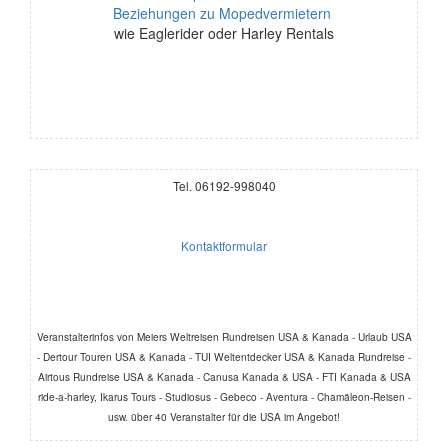
Beziehungen zu Mopedvermietern
wie Eaglerider oder Harley Rentals
Tel. 06192-998040
Kontaktformular
Veranstalterinfos von Meiers Weltreisen Rundreisen USA & Kanada - Urlaub USA
- Dertour Touren USA & Kanada - TUI Weltentdecker USA & Kanada Rundreise -
Airtous Rundreise USA & Kanada - Canusa Kanada & USA - FTI Kanada & USA
ride-a-harley, Ikarus Tours - Studiosus - Gebeco - Aventura - Chamäleon-Reisen -
usw. über 40 Veranstalter für die USA im Angebot!