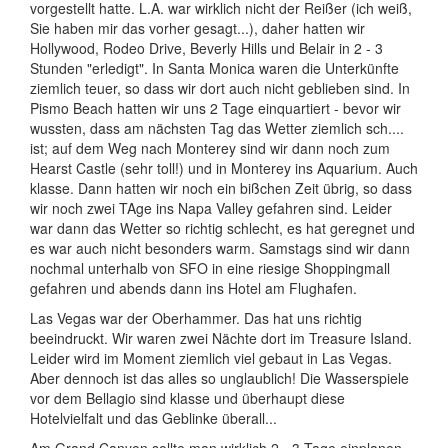
vorgestellt hatte. L.A. war wirklich nicht der Reißer (ich weiß,
Sie haben mir das vorher gesagt...), daher hatten wir
Hollywood, Rodeo Drive, Beverly Hills und Belair in 2 - 3
Stunden "erledigt". In Santa Monica waren die Unterkünfte
ziemlich teuer, so dass wir dort auch nicht geblieben sind. In
Pismo Beach hatten wir uns 2 Tage einquartiert - bevor wir
wussten, dass am nächsten Tag das Wetter ziemlich sch....
ist; auf dem Weg nach Monterey sind wir dann noch zum
Hearst Castle (sehr toll!) und in Monterey ins Aquarium. Auch
klasse. Dann hatten wir noch ein bißchen Zeit übrig, so dass
wir noch zwei TAge ins Napa Valley gefahren sind. Leider
war dann das Wetter so richtig schlecht, es hat geregnet und
es war auch nicht besonders warm. Samstags sind wir dann
nochmal unterhalb von SFO in eine riesige Shoppingmall
gefahren und abends dann ins Hotel am Flughafen.
Las Vegas war der Oberhammer. Das hat uns richtig
beeindruckt. Wir waren zwei Nächte dort im Treasure Island.
Leider wird im Moment ziemlich viel gebaut in Las Vegas.
Aber dennoch ist das alles so unglaublich! Die Wasserspiele
vor dem Bellagio sind klasse und überhaupt diese
Hotelvielfalt und das Geblinke überall...