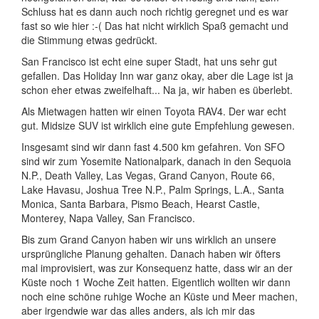
Schluss hat es dann auch noch richtig geregnet und es war
fast so wie hier :-( Das hat nicht wirklich Spaß gemacht und
die Stimmung etwas gedrückt.
San Francisco ist echt eine super Stadt, hat uns sehr gut
gefallen. Das Holiday Inn war ganz okay, aber die Lage ist ja
schon eher etwas zweifelhaft... Na ja, wir haben es überlebt.
Als Mietwagen hatten wir einen Toyota RAV4. Der war echt
gut. Midsize SUV ist wirklich eine gute Empfehlung gewesen.
Insgesamt sind wir dann fast 4.500 km gefahren. Von SFO
sind wir zum Yosemite Nationalpark, danach in den Sequoia
N.P., Death Valley, Las Vegas, Grand Canyon, Route 66,
Lake Havasu, Joshua Tree N.P., Palm Springs, L.A., Santa
Monica, Santa Barbara, Pismo Beach, Hearst Castle,
Monterey, Napa Valley, San Francisco.
Bis zum Grand Canyon haben wir uns wirklich an unsere
ursprüngliche Planung gehalten. Danach haben wir öfters
mal improvisiert, was zur Konsequenz hatte, dass wir an der
Küste noch 1 Woche Zeit hatten. Eigentlich wollten wir dann
noch eine schöne ruhige Woche an Küste und Meer machen,
aber irgendwie war das alles anders, als ich mir das