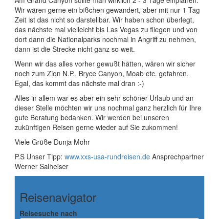
Am Grand Canyon sollte man wirklich 2 - 3 Tage einplanen.
Wir wären gerne ein bißchen gewandert, aber mit nur 1 Tag
Zeit ist das nicht so darstellbar. Wir haben schon überlegt,
das nächste mal vielleicht bis Las Vegas zu fliegen und von
dort dann die Nationalparks nochmal in Angriff zu nehmen,
dann ist die Strecke nicht ganz so weit.
Wenn wir das alles vorher gewußt hätten, wären wir sicher
noch zum Zion N.P., Bryce Canyon, Moab etc. gefahren.
Egal, das kommt das nächste mal dran :-)
Alles in allem war es aber ein sehr schöner Urlaub und an
dieser Stelle möchten wir uns nochmal ganz herzlich für Ihre
gute Beratung bedanken. Wir werden bei unseren
zukünftigen Reisen gerne wieder auf Sie zukommen!
Viele Grüße Dunja Mohr
P.S Unser Tipp:
www.xxs-usa-rundreisen.de
Ansprechpartner
Werner Salheiser
Reisenavigator
Reisesuche nach