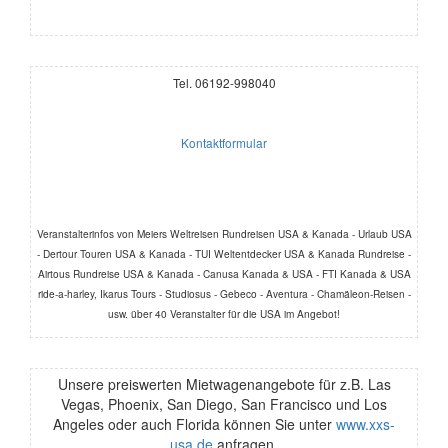
Tel. 06192-998040
Kontaktformular
Veranstalterinfos von Meiers Weltreisen Rundreisen USA & Kanada - Urlaub USA
- Dertour Touren USA & Kanada - TUI Weltentdecker USA & Kanada Rundreise -
Airtous Rundreise USA & Kanada - Canusa Kanada & USA - FTI Kanada & USA
ride-a-harley, Ikarus Tours - Studiosus - Gebeco - Aventura - Chamäleon-Reisen -
usw. über 40 Veranstalter für die USA im Angebot!
Unsere preiswerten Mietwagenangebote für z.B. Las
Vegas, Phoenix, San Diego, San Francisco und Los
Angeles oder auch Florida können Sie unter
www.xxs-
usa.de
anfragen.