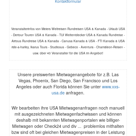
Kontaktformular
Veranstalterinfos von Meiers Weltreisen Rundreisen USA & Kanada - Urlaub USA
- Dertour Touren USA & Kanada - TUI Weltentdecker USA & Kanada Rundreise -
Airtous Rundreise USA & Kanada - Canusa Kanada & USA - FTI Kanada & USA
ride-a-harley, Ikarus Tours - Studiosus - Gebeco - Aventura - Chamäleon-Reisen -
usw. über 40 Veranstalter für die USA im Angebot!
Unsere preiswerten Mietwagenangebote für z.B. Las
Vegas, Phoenix, San Diego, San Francisco und Los
Angeles oder auch Florida können Sie unter
www.xxs-
usa.de
anfragen.
Wir bearbeiten ihre USA Mietwagenanfragen noch manuell
mit ausgezeichneten Mietwagenfachwissen und können
deshalb mit bekannten Mietwagenportalen wie billiger-
Mietwagen oder Check24 und div ... problemlos mithalten
bzw sind oft bei gleichen Mietwagenpreisen in der Leistung