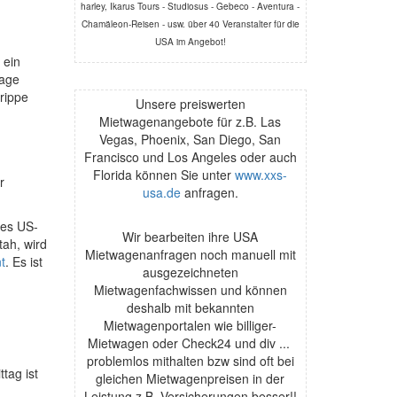
harley, Ikarus Tours - Studiosus - Gebeco - Aventura -
Chamäleon-Reisen - usw. über 40 Veranstalter für die
USA im Angebot!
 ein
Page
rippe
Unsere preiswerten
Mietwagenangebote für z.B. Las
Vegas, Phoenix, San Diego, San
Francisco und Los Angeles oder auch
Florida können Sie unter
www.xxs-
r
usa.de
anfragen.
des US-
Wir bearbeiten ihre USA
tah, wird
Mietwagenanfragen noch manuell mit
t
. Es ist
ausgezeichneten
Mietwagenfachwissen und können
deshalb mit bekannten
Mietwagenportalen wie billiger-
Mietwagen oder Check24 und div ...
problemlos mithalten bzw sind oft bei
tag ist
gleichen Mietwagenpreisen in der
Leistung z.B. Versicherungen besser!!