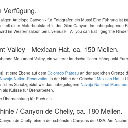
en Verfügung.
ligen Antelope Canyon - für Fotografen ein Muss! Eine Führung ist ist
el mit einer Motorbootsfahrt in den Glen Canyon! Im nahegelegenen 
rd im Westernsaloon bei Livemusik - All you can Eat - gegrillte Rinder
t Valley - Mexican Hat, ca. 150 Meilen.
ubende Monument Valley, ein weiterer landschaftlicher Höhepunkt Eure
aii) ist eine Ebene auf dem
Colorado Plateau
an der südlichen Grenze 
Navajo-Nation-Reservation
in der Nähe der Ortschaft
Mexican Hat
in U
taatliches Schutzgebiet wie das nahegelegene
Navajo National Monumen
h als Kulisse für Dreharbeiten.
ne Übernachtung für Euch ein.
hinle / Canyon de Chelly, ca. 180 Meilen.
m Canyon de Chelly, einem der schönsten Canyons der USA. Am Nachmit