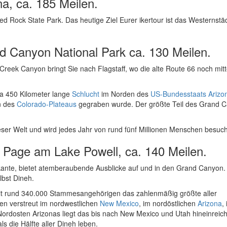
a, ca. 185 Meilen.
ed Rock State Park. Das heutige Ziel Eurer ikertour ist das Westernst
d Canyon National Park ca. 130 Meilen.
reek Canyon bringt Sie nach Flagstaff, wo die alte Route 66 noch mit
etwa 450 Kilometer lange
Schlucht
im Norden des
US-Bundesstaats
Arizo
n des
Colorado-Plateaus
gegraben wurde. Der größte Teil des Grand 
eser Welt und wird jedes Jahr von rund fünf Millionen Menschen besuch
 Page am Lake Powell, ca. 140 Meilen.
ante, bietet atemberaubende Ausblicke auf und in den Grand Canyon. 
lbst Dineh.
it rund 340.000 Stammesangehörigen das zahlenmäßig größte aller
ben verstreut im nordwestlichen
New Mexico
, im nordöstlichen
Arizona
,
Nordosten Arizonas liegt das bis nach New Mexico und Utah hineinreic
 die Hälfte aller Dineh leben.