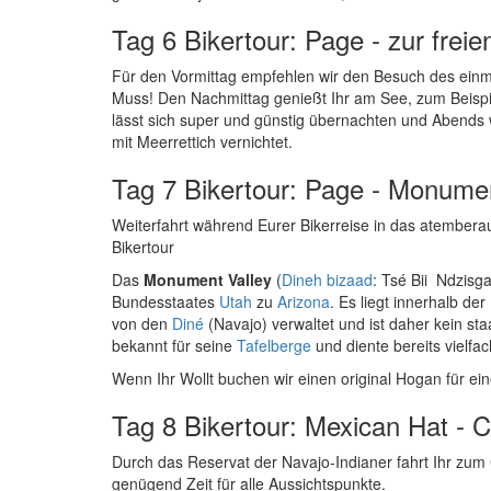
Tag 6 Bikertour: Page - zur frei
Für den Vormittag empfehlen wir den Besuch des einma
Muss! Den Nachmittag genießt Ihr am See, zum Beispi
lässt sich super und günstig übernachten und Abends wi
mit Meerrettich vernichtet.
Tag 7 Bikertour: Page - Monumen
Weiterfahrt während Eurer Bikerreise in das atembera
Bikertour
Das
Monument Valley
(
Dineh bizaad
: Tsé Bii Ndzisg
Bundesstaates
Utah
zu
Arizona
. Es liegt innerhalb der
von den
Diné
(Navajo) verwaltet und ist daher kein s
bekannt für seine
Tafelberge
und diente bereits vielfac
Wenn Ihr Wollt buchen wir einen original Hogan für ei
Tag 8 Bikertour: Mexican Hat - C
Durch das Reservat der Navajo-Indianer fahrt Ihr zu
genügend Zeit für alle Aussichtspunkte.