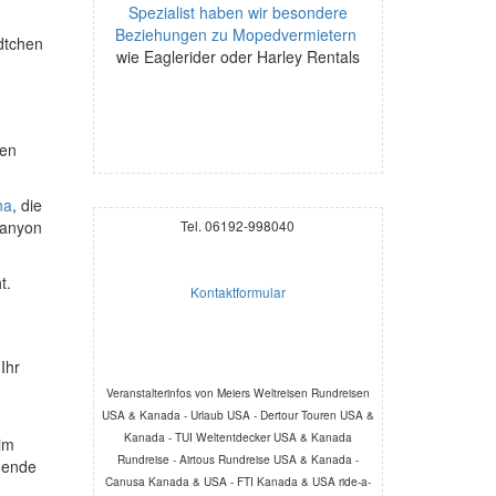
Spezialist haben wir besondere
Beziehungen zu Mopedvermietern
ädtchen
wie Eaglerider oder Harley Rentals
ten
na
, die
Canyon
Tel. 06192-998040
t.
Kontaktformular
Ihr
Veranstalterinfos von Meiers Weltreisen Rundreisen
USA & Kanada - Urlaub USA - Dertour Touren USA &
Kanada - TUI Weltentdecker USA & Kanada
 im
Rundreise - Airtous Rundreise USA & Kanada -
hende
Canusa Kanada & USA - FTI Kanada & USA ride-a-