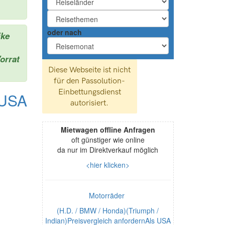
oder nach
ike
orrat
 USA
Mietwagen offline Anfragen
oft günstiger wie online
da nur im Direktverkauf möglich
<hier klicken>
Motorräder
(H.D. / BMW / Honda)(Triumph /
Indian)Preisvergleich anfordernAls USA