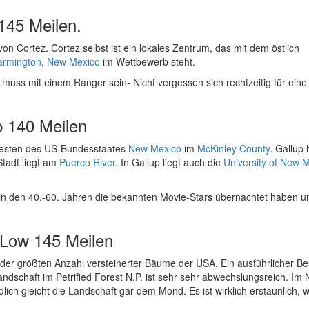
 145 Meilen.
on Cortez. Cortez selbst ist ein lokales Zentrum, das mit dem östlich
armington
,
New Mexico
im Wettbewerb steht.
 muss mit einem Ranger sein- Nicht vergessen sich rechtzeitig für eine
p 140 Meilen
dwesten des US-Bundesstaates
New Mexico
im
McKinley County
. Gallup 
tadt liegt am
Puerco River
. In Gallup liegt auch die
University of New 
in den 40.-60. Jahren die bekannten Movie-Stars übernachtet haben u
 Low 145 Meilen
t der größten Anzahl versteinerter Bäume der USA. Ein ausführlicher B
andschaft im Petrified Forest N.P. ist sehr sehr abwechslungsreich. Im
üdlich gleicht die Landschaft gar dem Mond. Es ist wirklich erstaunlich, w