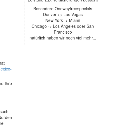
Besondere Onewayfreespecials
Denver <> Las Vegas
New York -> Miami
Chicago -> Los Angeles oder San
Francisco
natürlich haben wir noch viel mehr...
hat
Mexico-
nd Ihre
esuch
 Norden
ie