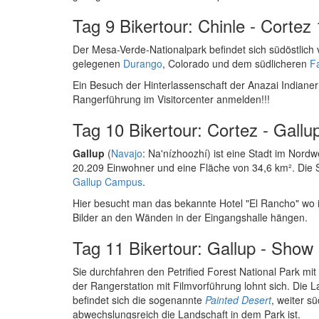
Tag 9 Bikertour: Chinle - Cortez
Der Mesa-Verde-Nationalpark befindet sich südöstlich v
gelegenen
Durango
, Colorado und dem südlicheren
F
Ein Besuch der Hinterlassenschaft der Anazai Indianer
Rangerführung im Visitorcenter anmelden!!!
Tag 10 Bikertour: Cortez - Gallu
Gallup
(
Navajo
: Na'nízhoozhí) ist eine Stadt im Nor
20.209 Einwohner und eine Fläche von 34,6 km². Die S
Gallup Campus
.
Hier besucht man das bekannte Hotel "El Rancho" wo 
Bilder an den Wänden in der Eingangshalle hängen.
Tag 11 Bikertour: Gallup - Show
Sie durchfahren den Petrified Forest National Park mi
der Rangerstation mit Filmvorführung lohnt sich. Die L
befindet sich die sogenannte
Painted Desert
, weiter s
abwechslungsreich die Landschaft in dem Park ist.