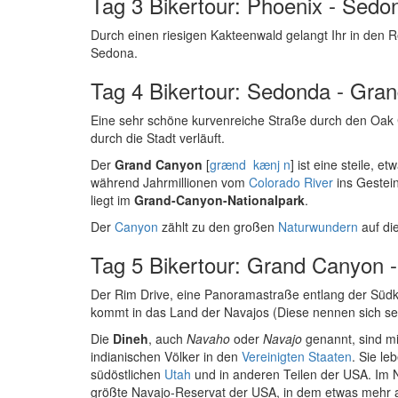
Tag 3 Bikertour: Phoenix - Sedon
Durch einen riesigen Kakteenwald gelangt Ihr in den R
Sedona.
Tag 4 Bikertour: Sedonda - Gran
Eine sehr schöne kurvenreiche Straße durch den Oak C
durch die Stadt verläuft.
Der
Grand Canyon
[
grænd kænj n
] ist eine steile, 
während Jahrmillionen vom
Colorado River
ins Gestei
liegt im
Grand-Canyon-Nationalpark
.
Der
Canyon
zählt zu den großen
Naturwundern
auf di
Tag 5 Bikertour: Grand Canyon -
Der Rim Drive, eine Panoramastraße entlang der Südk
kommt in das Land der Navajos (Diese nennen sich se
Die
Dineh
, auch
Navaho
oder
Navajo
genannt, sind m
indianischen Völker in den
Vereinigten Staaten
. Sie le
südöstlichen
Utah
und in anderen Teilen der USA. Im 
größte Navajo-Reservat der USA, in dem etwas mehr als