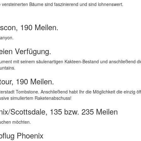
ie versteinerten Bäume sind faszinierend und sind lohnenswert.
scon, 190 Meilen.
Canyon.
reien Verfügung.
ment mit seinem säulenartigen Kakteen-Bestand und anschließend di
untains.
our, 190 Meilen.
erstadt Tombstone. Anschließend habt Ihr die Möglichkeit die einzig öff
usive simuliertem Raketenabschuss!
nix/Scottsdale, 135 bzw. 235 Meilen
suchen möchten.
bflug Phoenix