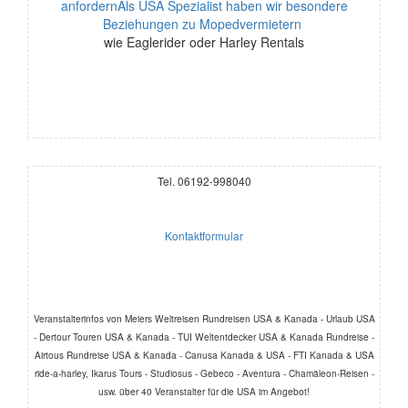
anfordernAls USA Spezialist haben wir besondere
Beziehungen zu Mopedvermietern
wie Eaglerider oder Harley Rentals
Tel. 06192-998040
Kontaktformular
Veranstalterinfos von Meiers Weltreisen Rundreisen USA & Kanada - Urlaub USA
- Dertour Touren USA & Kanada - TUI Weltentdecker USA & Kanada Rundreise -
Airtous Rundreise USA & Kanada - Canusa Kanada & USA - FTI Kanada & USA
ride-a-harley, Ikarus Tours - Studiosus - Gebeco - Aventura - Chamäleon-Reisen -
usw. über 40 Veranstalter für die USA im Angebot!