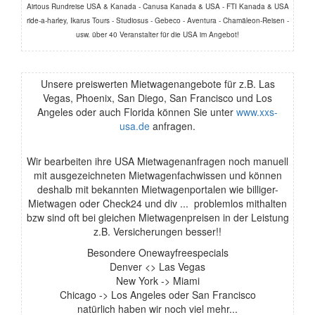
Airtous Rundreise USA & Kanada - Canusa Kanada & USA - FTI Kanada & USA
ride-a-harley, Ikarus Tours - Studiosus - Gebeco - Aventura - Chamäleon-Reisen -
usw. über 40 Veranstalter für die USA im Angebot!
Unsere preiswerten Mietwagenangebote für z.B. Las
Vegas, Phoenix, San Diego, San Francisco und Los
Angeles oder auch Florida können Sie unter
www.xxs-
usa.de
anfragen.
Wir bearbeiten ihre USA Mietwagenanfragen noch manuell
mit ausgezeichneten Mietwagenfachwissen und können
deshalb mit bekannten Mietwagenportalen wie billiger-
Mietwagen oder Check24 und div ... problemlos mithalten
bzw sind oft bei gleichen Mietwagenpreisen in der Leistung
z.B. Versicherungen besser!!
Besondere Onewayfreespecials
Denver <> Las Vegas
New York -> Miami
Chicago -> Los Angeles oder San Francisco
natürlich haben wir noch viel mehr...