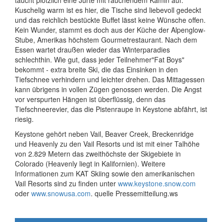
taucht plötzlich eine Jurte mit rauchendem Kamin auf.
Kuschelig warm ist es hier, die Tische sind liebevoll gedeckt
und das reichlich bestückte Buffet lässt keine Wünsche offen.
Kein Wunder, stammt es doch aus der Küche der Alpenglow-
Stube, Amerikas höchstem Gourmetrestaurant. Nach dem
Essen wartet draußen wieder das Winterparadies
schlechthin. Wie gut, dass jeder Teilnehmer"Fat Boys"
bekommt - extra breite Ski, die das Einsinken in den
Tiefschnee verhindern und leichter drehen. Das Mittagessen
kann übrigens in vollen Zügen genossen werden. Die Angst
vor verspurten Hängen ist überflüssig, denn das
Tiefschneerevier, das die Pistenraupe in Keystone abfährt, ist
riesig.
Keystone gehört neben Vail, Beaver Creek, Breckenridge
und Heavenly zu den Vail Resorts und ist mit einer Talhöhe
von 2.829 Metern das zweithöchste der Skigebiete in
Colorado (Heavenly liegt in Kalifornien). Weitere
Informationen zum KAT Skiing sowie den amerikanischen
Vail Resorts sind zu finden unter
www.keystone.snow.com
oder
www.snowusa.com
. quelle Pressemitteilung.ws