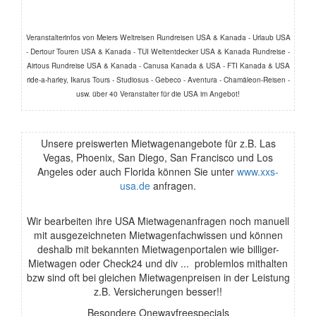
Veranstalterinfos von Meiers Weltreisen Rundreisen USA & Kanada - Urlaub USA
- Dertour Touren USA & Kanada - TUI Weltentdecker USA & Kanada Rundreise -
Airtous Rundreise USA & Kanada - Canusa Kanada & USA - FTI Kanada & USA
ride-a-harley, Ikarus Tours - Studiosus - Gebeco - Aventura - Chamäleon-Reisen -
usw. über 40 Veranstalter für die USA im Angebot!
Unsere preiswerten Mietwagenangebote für z.B. Las
Vegas, Phoenix, San Diego, San Francisco und Los
Angeles oder auch Florida können Sie unter
www.xxs-
usa.de
anfragen.
Wir bearbeiten ihre USA Mietwagenanfragen noch manuell
mit ausgezeichneten Mietwagenfachwissen und können
deshalb mit bekannten Mietwagenportalen wie billiger-
Mietwagen oder Check24 und div ... problemlos mithalten
bzw sind oft bei gleichen Mietwagenpreisen in der Leistung
z.B. Versicherungen besser!!
Besondere Onewayfreespecials