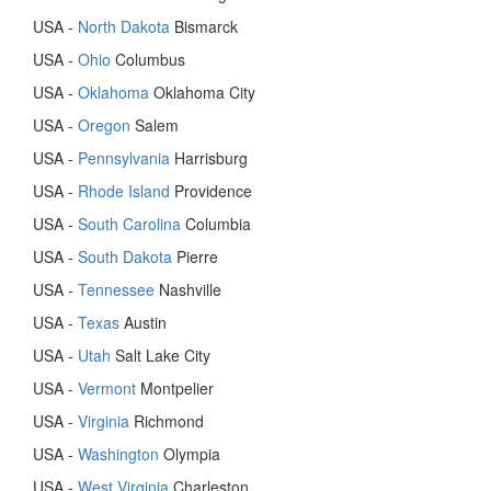
USA -
North Dakota
Bismarck
USA -
Ohio
Columbus
USA -
Oklahoma
Oklahoma City
USA -
Oregon
Salem
USA -
Pennsylvania
Harrisburg
USA -
Rhode Island
Providence
USA -
South Carolina
Columbia
USA -
South Dakota
Pierre
USA -
Tennessee
Nashville
USA -
Texas
Austin
USA -
Utah
Salt Lake City
USA -
Vermont
Montpelier
USA -
Virginia
Richmond
USA -
Washington
Olympia
USA -
West Virginia
Charleston