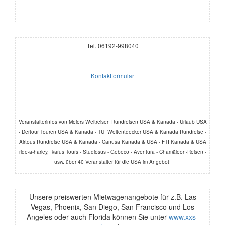
Tel. 06192-998040
Kontaktformular
Veranstalterinfos von Meiers Weltreisen Rundreisen USA & Kanada - Urlaub USA
- Dertour Touren USA & Kanada - TUI Weltentdecker USA & Kanada Rundreise -
Airtous Rundreise USA & Kanada - Canusa Kanada & USA - FTI Kanada & USA
ride-a-harley, Ikarus Tours - Studiosus - Gebeco - Aventura - Chamäleon-Reisen -
usw. über 40 Veranstalter für die USA im Angebot!
Unsere preiswerten Mietwagenangebote für z.B. Las
Vegas, Phoenix, San Diego, San Francisco und Los
Angeles oder auch Florida können Sie unter
www.xxs-