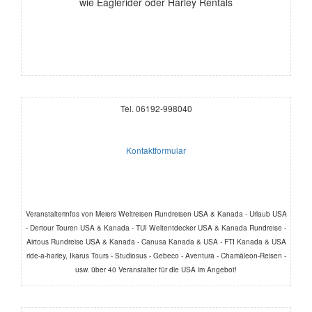
wie Eaglerider oder Harley Rentals
Tel. 06192-998040
Kontaktformular
Veranstalterinfos von Meiers Weltreisen Rundreisen USA & Kanada - Urlaub USA
- Dertour Touren USA & Kanada - TUI Weltentdecker USA & Kanada Rundreise -
Airtous Rundreise USA & Kanada - Canusa Kanada & USA - FTI Kanada & USA
ride-a-harley, Ikarus Tours - Studiosus - Gebeco - Aventura - Chamäleon-Reisen -
usw. über 40 Veranstalter für die USA im Angebot!