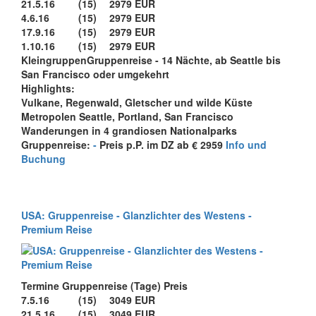
21.5.16
(15)
2979 EUR
4.6.16
(15)
2979 EUR
17.9.16
(15)
2979 EUR
1.10.16
(15)
2979 EUR
KleingruppenGruppenreise - 14 Nächte, ab Seattle bis
San Francisco oder umgekehrt
Highlights:
Vulkane, Regenwald, Gletscher und wilde Küste
Metropolen Seattle, Portland, San Francisco
Wanderungen in 4 grandiosen Nationalparks
Gruppenreise:
-
Preis p.P. im DZ ab € 2959
Info und
Buchung
USA: Gruppenreise - Glanzlichter des Westens -
Premium Reise
Termine Gruppenreise (Tage) Preis
7.5.16
(15)
3049 EUR
21.5.16
(15)
3049 EUR