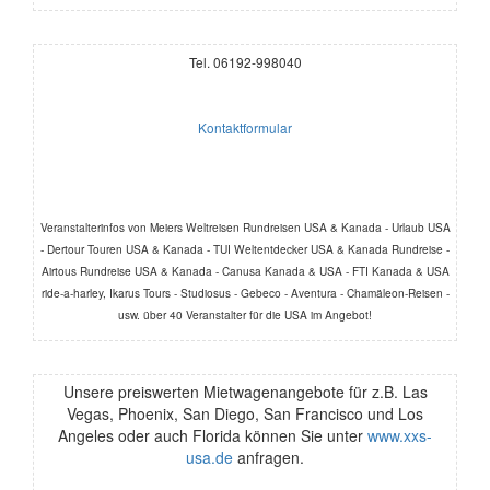
Tel. 06192-998040
Kontaktformular
Veranstalterinfos von Meiers Weltreisen Rundreisen USA & Kanada - Urlaub USA
- Dertour Touren USA & Kanada - TUI Weltentdecker USA & Kanada Rundreise -
Airtous Rundreise USA & Kanada - Canusa Kanada & USA - FTI Kanada & USA
ride-a-harley, Ikarus Tours - Studiosus - Gebeco - Aventura - Chamäleon-Reisen -
usw. über 40 Veranstalter für die USA im Angebot!
Unsere preiswerten Mietwagenangebote für z.B. Las
Vegas, Phoenix, San Diego, San Francisco und Los
Angeles oder auch Florida können Sie unter
www.xxs-
usa.de
anfragen.