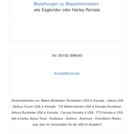
Beziehungen zu Mopedvermietern
wie Eaglerider oder Harley Rentals
Tel. 06192-998040
Kontaktformular
Veranstalterinfos von Meiers Weltreisen Rundreisen USA & Kanada - Urlaub USA
- Dertour Touren USA & Kanada - TUI Weltentdecker USA & Kanada Rundreise -
Airtous Rundreise USA & Kanada - Canusa Kanada & USA - FTI Kanada & USA
ride-a-harley, Ikarus Tours - Studiosus - Gebeco - Aventura - Chamäleon-Reisen -
usw. über 40 Veranstalter für die USA im Angebot!