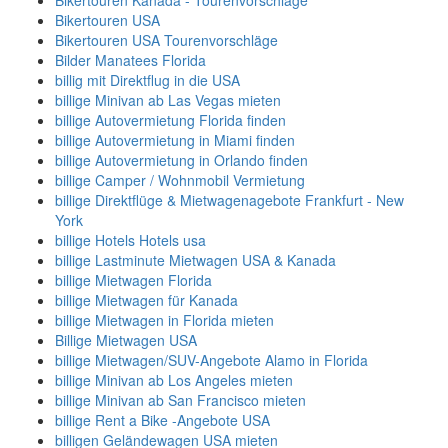
Bikertouren Kanada - Tourenvorschläge
Bikertouren USA
Bikertouren USA Tourenvorschläge
Bilder Manatees Florida
billig mit Direktflug in die USA
billige Minivan ab Las Vegas mieten
billige Autovermietung Florida finden
billige Autovermietung in Miami finden
billige Autovermietung in Orlando finden
billige Camper / Wohnmobil Vermietung
billige Direktflüge & Mietwagenagebote Frankfurt - New
York
billige Hotels Hotels usa
billige Lastminute Mietwagen USA & Kanada
billige Mietwagen Florida
billige Mietwagen für Kanada
billige Mietwagen in Florida mieten
Billige Mietwagen USA
billige Mietwagen/SUV-Angebote Alamo in Florida
billige Minivan ab Los Angeles mieten
billige Minivan ab San Francisco mieten
billige Rent a Bike -Angebote USA
billigen Geländewagen USA mieten