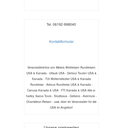
Tel. 06192-998040
Kontaktformular
Veranstalterinfos von Meiers Weltreisen Rundreisen
USA & Kanada - Urlaub USA - Dertour Touren USA &
Kanada - TUI Weltentdecker USA & Kanada
Rundreise - Airtous Rundreise USA & Kanada -
Canusa Kanada & USA - FTI Kanada & USA ride-a-
harley, Ikarus Tours - Studiosus - Gebeco - Aventura -
Chamäleon-Reisen - usw. über 40 Veranstalter für die
USA im Angebot!
Unsere preiswerten