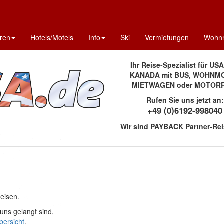
uren
Hotels/Motels
Info
Ski
Vermietungen
Wohnm
Ihr Reise-Spezialist für US
KANADA mit BUS, WOHNMO
MIETWAGEN oder MOTOR
Rufen Sie uns jetzt an:
+49 (0)6192-998040
Wir sind PAYBACK Partner-Rei
Reisen.
ns gelangt sind,
bersicht
.